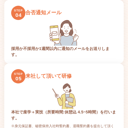
STEP
合否通知メール
04
採用か不採用か1週間以内に通知のメールをお送りしま
す。
STEP
来社して頂いて研修
05
本社で座学＋実技（所要時間:休憩込 4.5~5時間）を行いま
す。
※身元保証書、秘密保持入社時誓約書、退職誓約書を提出して頂く