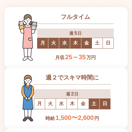
フルタイム
5
週
日
月
火
水
木
金
土
日
25～35
月収
万円
週２でスキマ時間に
2
週
日
月
火
水
木
金
土
日
1,500〜2,600
時給
円