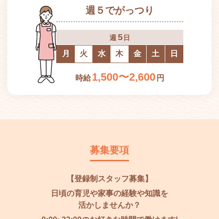
週５でがっつり
5
週
日
月
火
水
木
金
土
日
1,500〜2,600
時給
円
募集要項
【登録制スタッフ募集】
日頃の育児や家事の経験や知識を
活かしませんか？