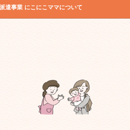
ー派遣事業
にこにこママ
について