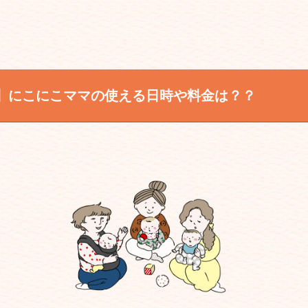
】にこにこママの
使える日時や料金は？
？