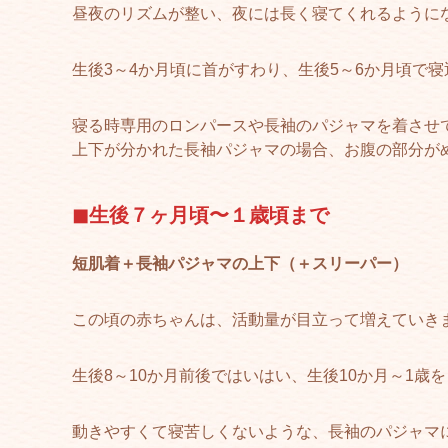
昼夜のリズムが整い、夜には長く寝てくれるように
生後3～4か月頃に首がすわり、生後5～6か月頃で
寝る時専用のロンパースや長袖のパジャマを着させ
上下が分かれた長袖パジャマの場合、お腹の部分が
◼︎生後７ヶ月頃〜１歳頃まで
短肌着＋長袖パジャマの上下（＋スリーパー）
この頃の赤ちゃんは、活動量が目立って増えていき
生後8～10か月前後ではいはい、生後10か月～1
動きやすくて寝苦しくないような、長袖のパジャマ