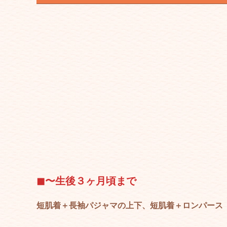
◼︎
〜生後３ヶ月頃まで
短肌着＋長袖パジャマの上下、短肌着＋ロンパース