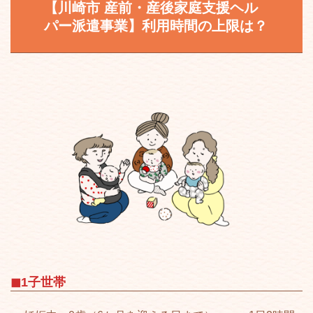
【川崎市
産前・産後家庭支援ヘル
パー派遣事業
】
利用時間の上限は？
◼︎1子世帯