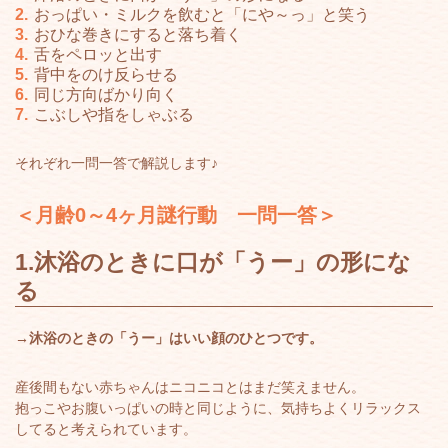
おっぱい・ミルクを飲むと「にや～っ」と笑う
おひな巻きにすると落ち着く
舌をペロッと出す
背中をのけ反らせる
同じ方向ばかり向く
こぶしや指をしゃぶる
それぞれ一問一答で解説します♪
＜月齢0～4ヶ月謎行動 一問一答＞
1.沐浴のときに口が「うー」の形にな
る
→沐浴のときの「うー」はいい顔のひとつです。
産後間もない赤ちゃんはニコニコとはまだ笑えません。
抱っこやお腹いっぱいの時と同じように、気持ちよくリラックス
してると考えられています。