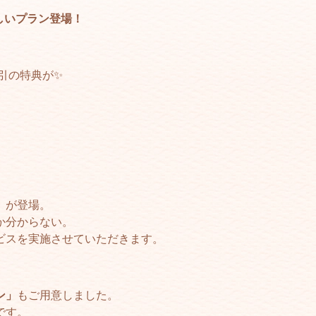
しいプラン登場！
引の特典が✨
」
が登場。
か分からない。
ビスを実施させていただきます。
ン」
もご用意しました。
です。