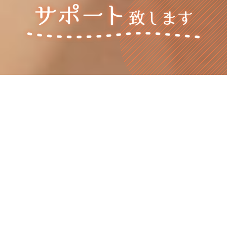
カンタン
LINEお友だち
LINEお問合せ
登録募集中！
ログイン
会員登録
コンセ
プ
ト
CONCEPT
無料相談・お問合せ
はこちら
私たち育児ねっとは、妊娠、出産、育児
全てに対応したサ
ービスを提供しております。
HOME
ご利用者の皆様に快適な育児ライフを送っていただくため
に、
サービス提供スタッフには社内外の研修を徹底し、
常