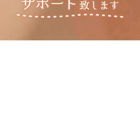
カンタン
LINEお友だち
LINEお問合せ
登録募集中！
ログイン
会員登録
コンセ
プ
ト
CONCEPT
無料相談・お問合せ
はこちら
私たち育児ねっとは、妊娠、出産、育児
全てに対応したサ
ービスを提供しております。
HOME
ご利用者の皆様に快適な育児ライフを送っていただくため
に、
サービス提供スタッフには社内外の研修を徹底し、
常
育児ねっとの想いと特長