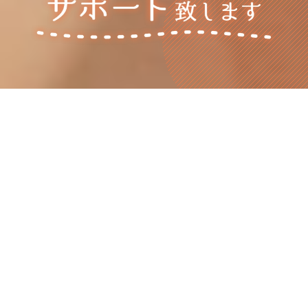
カンタン
LINEお友だち
LINEお問合せ
登録募集中！
ログイン
会員登録
コンセ
プ
ト
CONCEPT
無料相談・お問合せ
はこちら
私たち育児ねっとは、妊娠、出産、育児
全てに対応したサ
ービスを提供しております。
HOME
ご利用者の皆様に快適な育児ライフを送っていただくため
に、
サービス提供スタッフには社内外の研修を徹底し、
常
育児ねっとの想いと特長