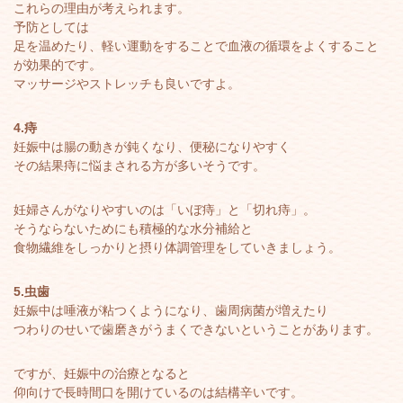
これらの理由が考えられます。
予防としては
足を温めたり、軽い運動をすることで血液の循環をよくすること
が効果的です。
マッサージやストレッチも良いですよ。
4.痔
妊娠中は腸の動きが鈍くなり、便秘になりやすく
その結果痔に悩まされる方が多いそうです。
妊婦さんがなりやすいのは「いぼ痔」と「切れ痔」。
そうならないためにも積極的な水分補給と
食物繊維をしっかりと摂り体調管理をしていきましょう。
5.虫歯
妊娠中は唾液が粘つくようになり、歯周病菌が増えたり
つわりのせいで歯磨きがうまくできないということがあります。
ですが、妊娠中の治療となると
仰向けで長時間口を開けているのは結構辛いです。