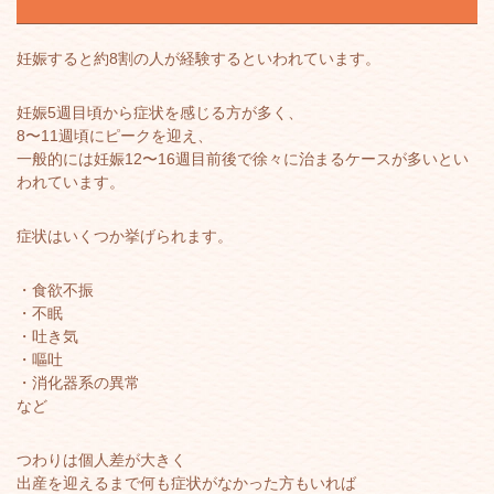
妊娠すると約8割の人が経験するといわれています。
妊娠5週目頃から症状を感じる方が多く、
8〜11週頃にピークを迎え、
一般的には妊娠12〜16週目前後で徐々に治まるケースが多いとい
われています。
症状はいくつか挙げられます。
・食欲不振
・不眠
・吐き気
・嘔吐
・消化器系の異常
など
つわりは個人差が大きく
出産を迎えるまで何も症状がなかった方もいれば