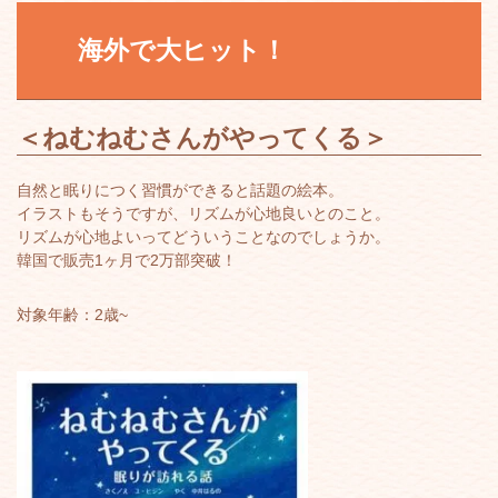
海外で大ヒット！
＜
ねむねむさんがやってくる
＞
自然と眠りにつく習慣ができると話題の絵本。
イラストもそうですが、リズムが心地良いとのこと。
リズムが心地よいってどういうことなのでしょうか。
韓国で販売1ヶ月で2万部突破！
対象年齢：2歳~