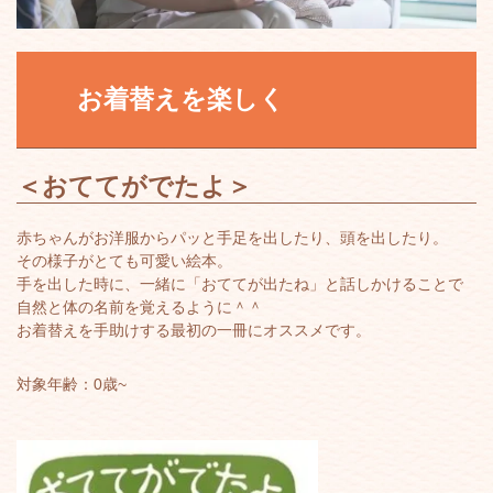
お着替えを楽しく
＜
おててがでたよ
＞
赤ちゃんがお洋服からパッと手足を出したり、頭を出したり。
その様子がとても可愛い絵本。
手を出した時に、一緒に「おててが出たね」と話しかけることで
自然と体の名前を覚えるように＾＾
お着替えを手助けする最初の一冊にオススメです。
対象年齢：0歳~